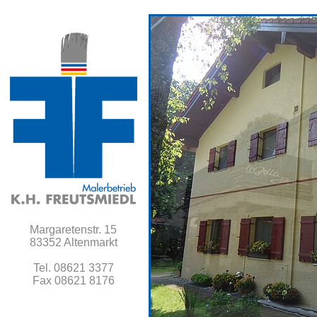
Margaretenstr. 15
83352 Altenmarkt
Tel. 08621 3377
Fax 08621 8176