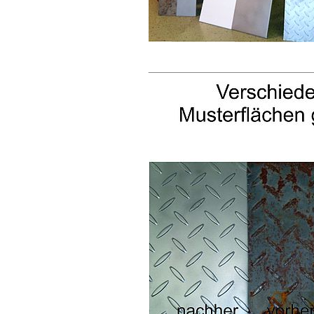
________________