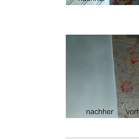
________________